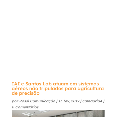

Rua Carlos Sampaio 157 – Mezanino – Cerqueira
Cesar CEP: 01333-021 São Paulo-SP
+55(11) 99348-8562

IAI e Santos Lab atuam em sistemas
aéreos não tripulados para agricultura
de precisão
por
Rossi Comunicação
|
13 fev, 2019
|
categoria4
|
0 Comentários